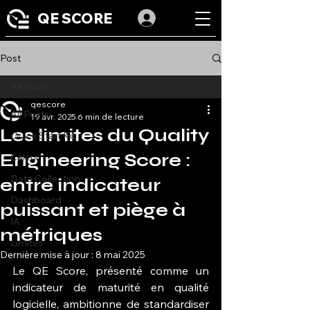
QE SCORE
Post
All Posts
qescore
All Posts
19 avr. 2025
6 min de lecture
Les limites du Quality
Quick Start Kit
Engineering Score :
Calcul
Data Collection
entre indicateur
Dashboard
puissant et piège à
IA
métriques
Limites
Dernière mise à jour :
8 mai 2025
Le QE Score, présenté comme un 
indicateur de maturité en qualité 
logicielle, ambitionne de standardiser 