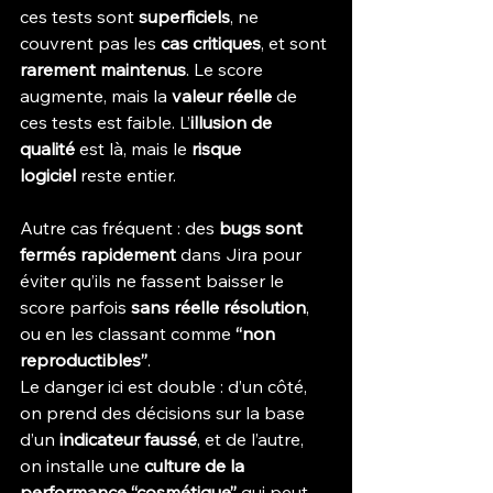
ces tests sont 
superficiels
, ne 
couvrent pas les 
cas critiques
, et sont 
rarement maintenus
. Le score 
augmente, mais la 
valeur réelle
 de 
ces tests est faible. L’
illusion de 
qualité
 est là, mais le 
risque 
logiciel
 reste entier.
Autre cas fréquent : des 
bugs sont 
fermés rapidement
 dans Jira pour 
éviter qu’ils ne fassent baisser le 
score parfois 
sans réelle résolution
, 
ou en les classant comme 
“non 
reproductibles”
.
Le danger ici est double : d’un côté, 
on prend des décisions sur la base 
d’un 
indicateur faussé
, et de l’autre, 
on installe une 
culture de la 
performance “cosmétique”
 qui peut 