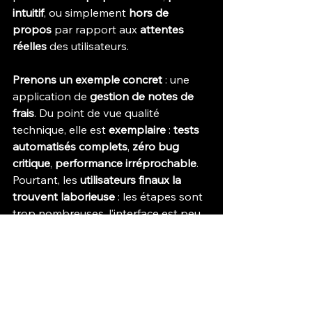
intuitif
, ou simplement 
hors de 
propos
 par rapport aux 
attentes 
réelles
 des utilisateurs.
Prenons un exemple concret
 : une 
application de 
gestion de notes de 
frais
. Du point de vue qualité 
technique, elle est 
exemplaire
 : 
tests 
automatisés complets
, 
zéro bug 
critique
, 
performance irréprochable
. 
Pourtant, les 
utilisateurs finaux la 
trouvent laborieuse
 : les étapes sont 
trop nombreuses, l’interface est peu 
claire, et l’
expérience mobile est 
frustrante
. Résultat : 
l’adoption 
stagne
, les équipes terrain préfèrent 
continuer à remplir des fichiers Excel
, 
et le produit est 
peu utilisé malgré 